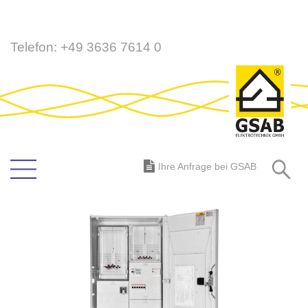
Direkt
Telefon:
+49 3636 7614 0
zum
Inhalt
S
Ihre Anfrage bei GSAB
Zum
Ende
der
Bildergalerie
springen