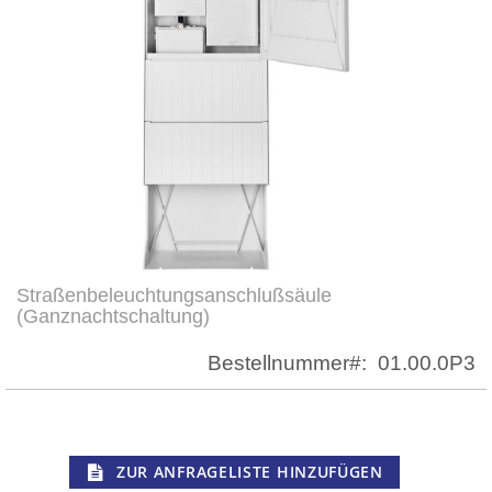
Straßenbeleuchtungsanschlußsäule
Zum
(Ganznachtschaltung)
Anfang
der
Bestellnummer
01.00.0P3
Bildergalerie
springen
ZUR ANFRAGELISTE HINZUFÜGEN