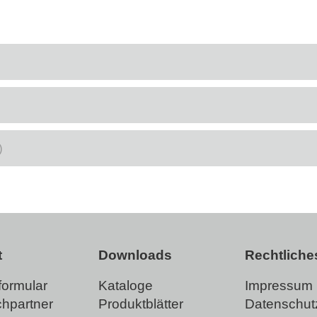
)
t
Downloads
Rechtliche
formular
Kataloge
Impressum
hpartner
Produktblätter
Datenschut