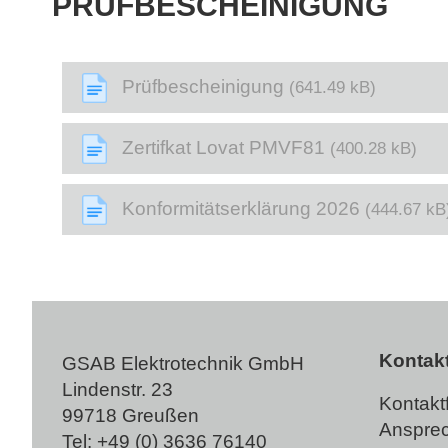
PRÜFBESCHEINIGUNG
Prüfbescheinigung
(641.49 kB)
Zertifkat Lovat PMVF81
(400.28 kB)
Konformitätserklärung 2026
(444.67 kB
Kontak
GSAB Elektrotechnik GmbH
Lindenstr. 23
Kontakt
99718 Greußen
Ansprec
Tel:
+49 (0) 3636 76140