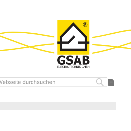
Suche
uche