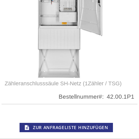
Zähleranschlusssäule SH-Netz (1Zähler / TSG)
Zum
Anfang
Bestellnummer
42.00.1P1
der
Bildergalerie
springen
ZUR ANFRAGELISTE HINZUFÜGEN