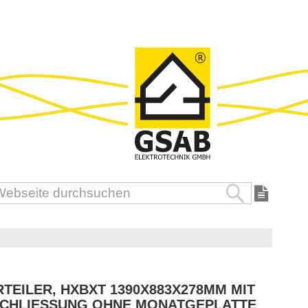
Suche
uche
TEILER, HXBXT 1390X883X278MM MIT
CHLIESSUNG OHNE MONATGEPLATTE