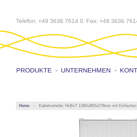
Direkt
Telefon:
+49 3636 7614 0
Fax:
+49 3636 761
zum
Inhalt
PRODUKTE
UNTERNEHMEN
KONT
Home
Kabelverteiler, HxBxT 1390x883x278mm mit Einfachsc
Zum
Ende
der