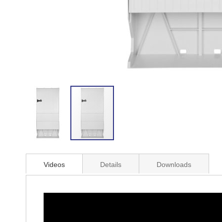
Zum
Anfang
Videos
Details
Downloads
der
Bildergalerie
springen