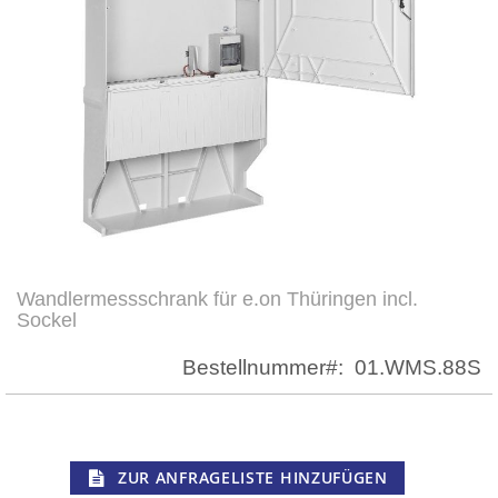
Wandlermessschrank für e.on Thüringen incl.
Zum
Sockel
Anfang
der
Bestellnummer
01.WMS.88S
Bildergalerie
springen
ZUR ANFRAGELISTE HINZUFÜGEN