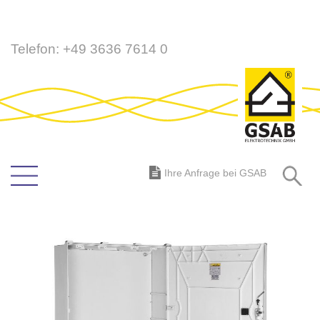
Direkt
Telefon:
+49 3636 7614 0
zum
Inhalt
S
Ihre Anfrage bei GSAB
Zum
Ende
der
Bildergalerie
springen