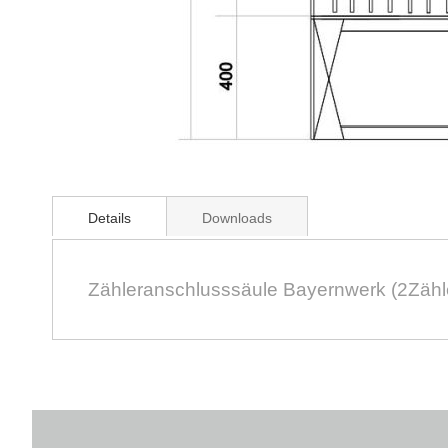
Zum
Anfang
Details
Downloads
der
Bildergalerie
springen
Zähleranschlusssäule Bayernwerk (2Zähl