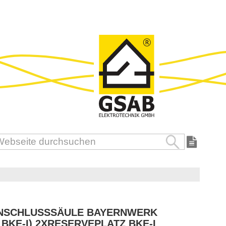
Suche
uche
NSCHLUSSSÄULE BAYERNWERK
 BKE-I) 2XRESERVEPLATZ BKE-I