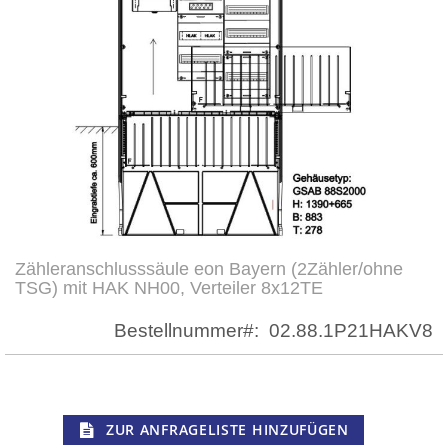
Zähleranschlusssäule eon Bayern (2Zähler/ohne
Zum
TSG) mit HAK NH00, Verteiler 8x12TE
Anfang
der
Bestellnummer
02.88.1P21HAKV8
Bildergalerie
springen
ZUR ANFRAGELISTE HINZUFÜGEN