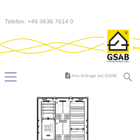
Direkt
Telefon:
+49 3636 7614 0
zum
Inhalt
S
Ihre Anfrage bei GSAB
Zum
Ende
der
Bildergalerie
springen