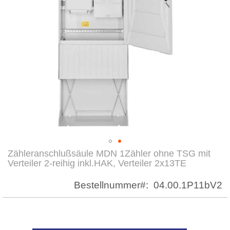
Zähleranschlußsäule MDN 1Zähler ohne TSG mit
Zum
Verteiler 2-reihig inkl.HAK, Verteiler 2x13TE
Anfang
der
Bestellnummer
04.00.1P11bV2
Bildergalerie
springen