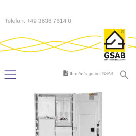
Direkt
Telefon:
+49 3636 7614 0
zum
Inhalt
S
Ihre Anfrage bei GSAB
Zum
Ende
der
Bildergalerie
springen