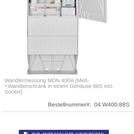
Wandlermessung MDN 400A (Meß-
Zum
+Wandlerschrank in einem Gehäuse 88S incl.
Anfang
Sockel)
der
Bildergalerie
Bestellnummer
04.W400.88S
springen