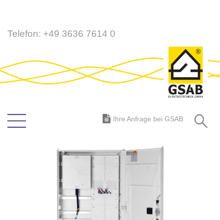
Direkt
Telefon:
+49 3636 7614 0
zum
Inhalt
S
Ihre Anfrage bei GSAB
Zum
Ende
der
Bildergalerie
springen