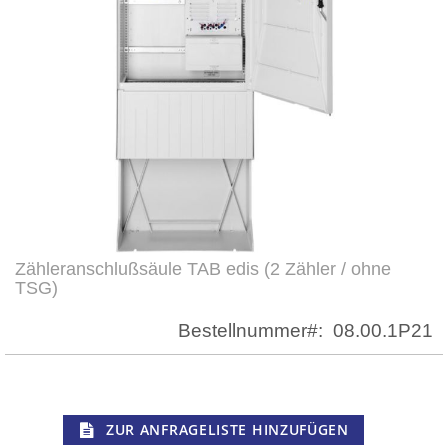
Zähleranschlußsäule TAB edis (2 Zähler / ohne
Zum
TSG)
Anfang
der
Bestellnummer
08.00.1P21
Bildergalerie
springen
ZUR ANFRAGELISTE HINZUFÜGEN