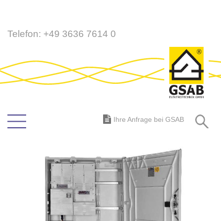
Direkt
Telefon:
+49 3636 7614 0
zum
Inhalt
S
Ihre Anfrage bei GSAB
Zum
Ende
der
Bildergalerie
springen