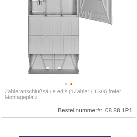
Zähleranschlußsäule edis (1Zähler / TSG) freier
Zum
Montageplatz
Anfang
der
Bestellnummer
08.88.1P1
Bildergalerie
springen