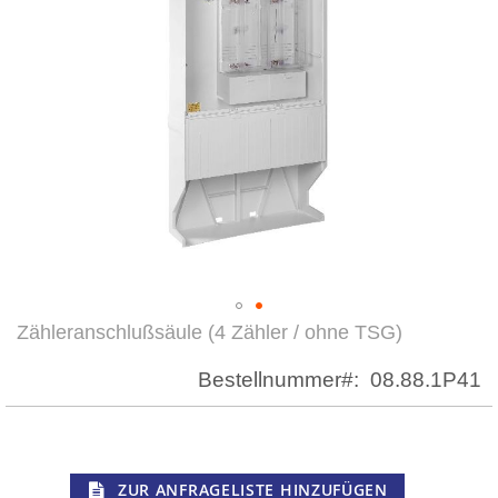
Zähleranschlußsäule (4 Zähler / ohne TSG)
Zum
Anfang
Bestellnummer
08.88.1P41
der
Bildergalerie
springen
ZUR ANFRAGELISTE HINZUFÜGEN