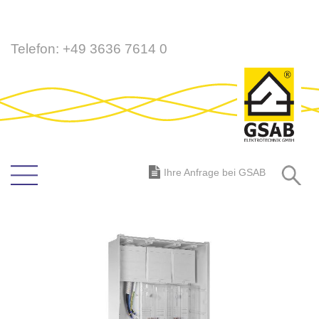
Direkt
Telefon:
+49 3636 7614 0
zum
Inhalt
S
Ihre Anfrage bei GSAB
Zum
Ende
der
Bildergalerie
springen