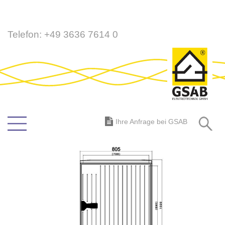
Direkt
Telefon:
+49 3636 7614 0
zum
Inhalt
S
Ihre Anfrage bei GSAB
Zum
Ende
der
Bildergalerie
springen