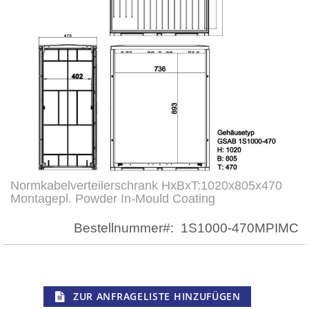
Normkabelverteilerschrank HxBxT:1020x805x470
Zum
Montagepl. Powder In-Mould Coating
Anfang
der
Bestellnummer
1S1000-470MPIMC
Bildergalerie
springen
ZUR ANFRAGELISTE HINZUFÜGEN