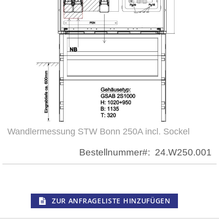
Wandlermessung STW Bonn 250A incl. Sockel
Zum
Anfang
Bestellnummer
24.W250.001
der
Bildergalerie
springen
ZUR ANFRAGELISTE HINZUFÜGEN