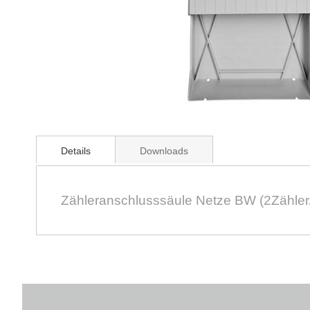
Zum
Anfang
Details
Downloads
der
Bildergalerie
springen
Zähleranschlusssäule Netze BW (2Zähler/o