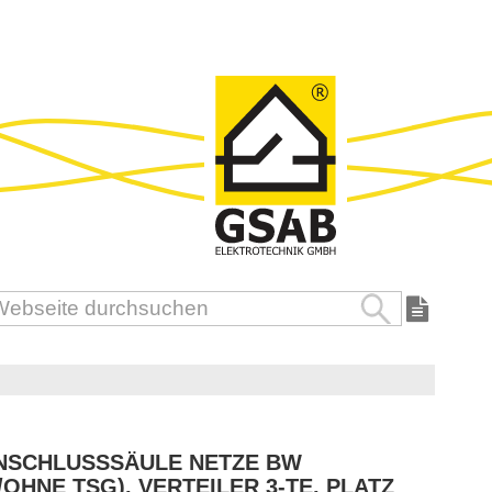
Suche
uche
NSCHLUSSSÄULE NETZE BW
/OHNE TSG), VERTEILER 3-TE, PLATZ