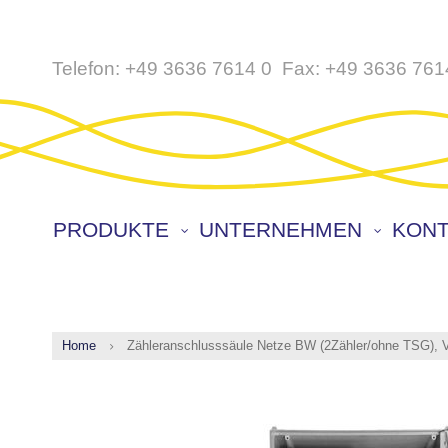
Direkt
Telefon:
+49 3636 7614 0
Fax:
+49 3636 761
zum
Inhalt
PRODUKTE
UNTERNEHMEN
KONT
Home
Zähleranschlusssäule Netze BW (2Zähler/ohne TSG), Ve
Zum
Ende
der