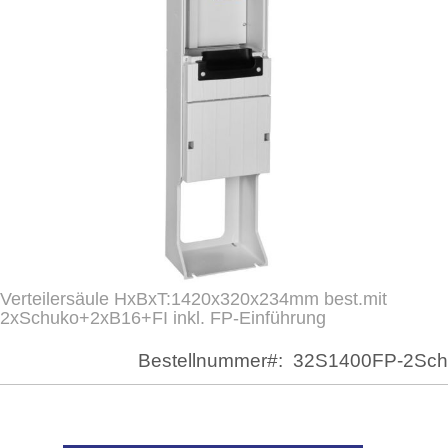
Verteilersäule HxBxT:1420x320x234mm best.mit
Zum
2xSchuko+2xB16+FI inkl. FP-Einführung
Anfang
der
Bestellnummer
32S1400FP-2Sch
Bildergalerie
springen