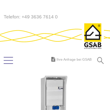
Direkt
Telefon:
+49 3636 7614 0
zum
Inhalt
S
Ihre Anfrage bei GSAB
Zum
Ende
der
Bildergalerie
springen