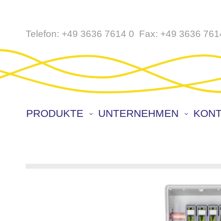
Direkt
Telefon:
+49 3636 7614 0
Fax:
+49 3636 761
zum
Inhalt
PRODUKTE
UNTERNEHMEN
KONT
Zum
Ende
der
Bildergalerie