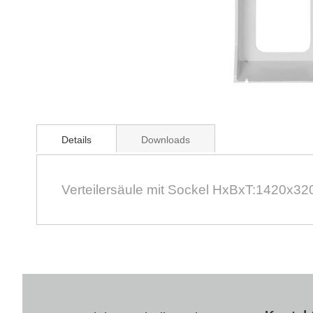
Zum
Anfang
Details
Downloads
der
Bildergalerie
springen
Verteilersäule mit Sockel HxBxT:1420x3