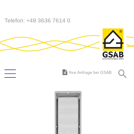
Direkt
Telefon:
+49 3636 7614 0
zum
Inhalt
S
Ihre Anfrage bei GSAB
Zum
Ende
der
Bildergalerie
springen