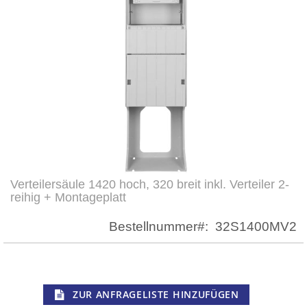
Verteilersäule 1420 hoch, 320 breit inkl. Verteiler 2-
Zum
reihig + Montageplatt
Anfang
der
Bestellnummer
32S1400MV2
Bildergalerie
springen
ZUR ANFRAGELISTE HINZUFÜGEN