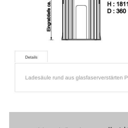
Zum
Anfang
Details
der
Bildergalerie
springen
Ladesäule rund aus glasfaserverstärten P