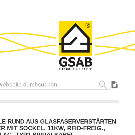
Suche
uche
LE RUND AUS GLASFASERVERSTÄRTEN
R MIT SOCKEL, 11KW, RFID-FREIG.,
AG. TYP2-SPIRALKABEL