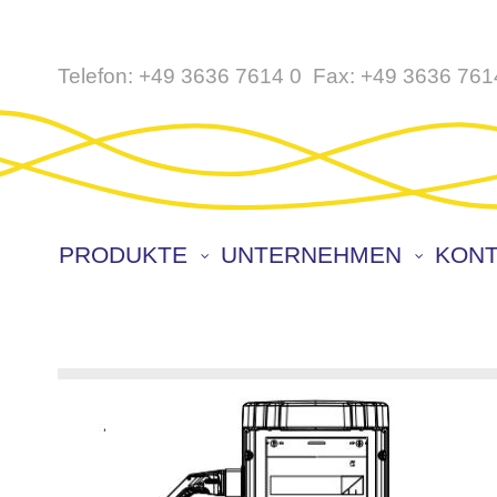
Direkt
Telefon:
+49 3636 7614 0
Fax:
+49 3636 761
zum
Inhalt
PRODUKTE
UNTERNEHMEN
KONT
Zum
Ende
der
Bildergalerie