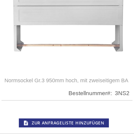
Normsockel Gr.3 950mm hoch, mit zweiseitigem BA
Zum
Anfang
Bestellnummer
3NS2
der
Bildergalerie
springen
ZUR ANFRAGELISTE HINZUFÜGEN