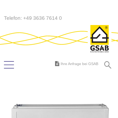
Direkt
Telefon:
+49 3636 7614 0
zum
Inhalt
S
Ihre Anfrage bei GSAB
Zum
Ende
der
Bildergalerie
springen