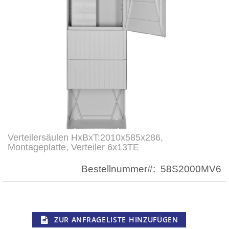
Verteilersäulen HxBxT:2010x585x286,
Zum
Montageplatte, Verteiler 6x13TE
Anfang
der
Bestellnummer
58S2000MV6
Bildergalerie
springen
ZUR ANFRAGELISTE HINZUFÜGEN