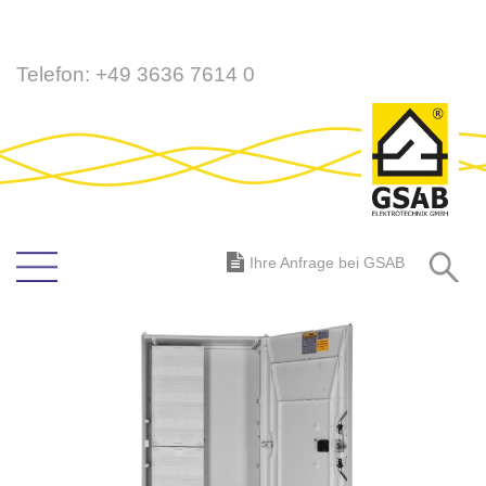
Direkt
Telefon:
+49 3636 7614 0
zum
Inhalt
S
Ihre Anfrage bei GSAB
Zum
Ende
der
Bildergalerie
springen