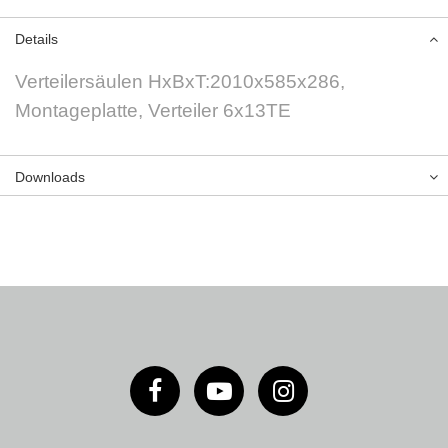
Details
Verteilersäulen HxBxT:2010x585x286,
Montageplatte, Verteiler 6x13TE
Downloads