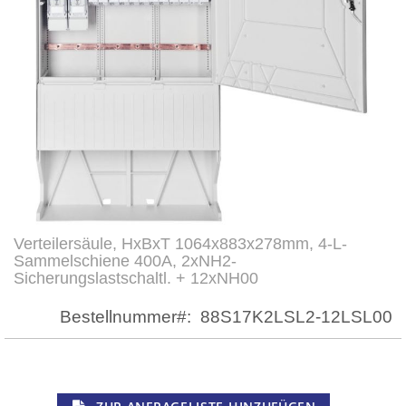
Verteilersäule, HxBxT 1064x883x278mm, 4-L-
Zum
Sammelschiene 400A, 2xNH2-
Anfang
Sicherungslastschaltl. + 12xNH00
der
Bildergalerie
Bestellnummer
88S17K2LSL2-12LSL00
springen