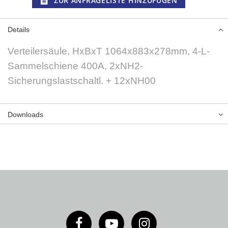
ZUR ANFRAGELISTE HINZUFÜGEN
Details
Verteilersäule, HxBxT 1064x883x278mm, 4-L-
Sammelschiene 400A, 2xNH2-
Sicherungslastschaltl. + 12xNH00
Downloads