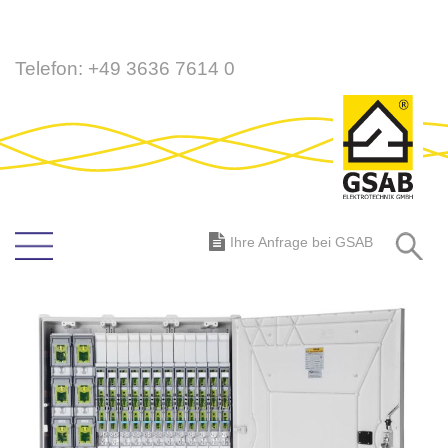
Direkt
Telefon:
+49 3636 7614 0
zum
Inhalt
S
Ihre Anfrage bei GSAB
Zum
Ende
der
Bildergalerie
springen