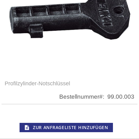
Profilzylinder-Notschlüssel
Zum
Anfang
Bestellnummer
99.00.003
der
Bildergalerie
springen
ZUR ANFRAGELISTE HINZUFÜGEN