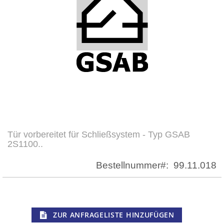
Tür vorbereitet für Schließsystem - Typ GSAB
Zum
2S1100..
Anfang
der
Bestellnummer
99.11.018
Bildergalerie
springen
ZUR ANFRAGELISTE HINZUFÜGEN