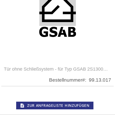
Tür ohne Schließsystem - für Typ GSAB 2S1300…
Zum
Anfang
Bestellnummer
99.13.017
der
Bildergalerie
springen
ZUR ANFRAGELISTE HINZUFÜGEN