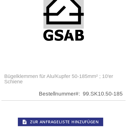
Bügelklemmen für Alu/Kupfer 50-185mm² ; 10'er
Zum
Schiene
Anfang
der
Bestellnummer
99.SK10.50-185
Bildergalerie
springen
ZUR ANFRAGELISTE HINZUFÜGEN