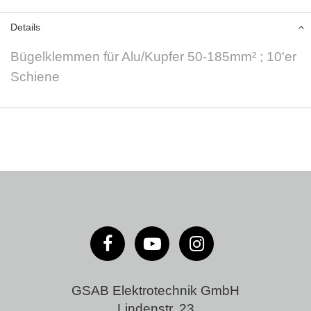
Details
Bügelklemmen für Alu/Kupfer 50-185mm² ; 10'er
Schiene
GSAB Elektrotechnik GmbH
Lindenstr. 23