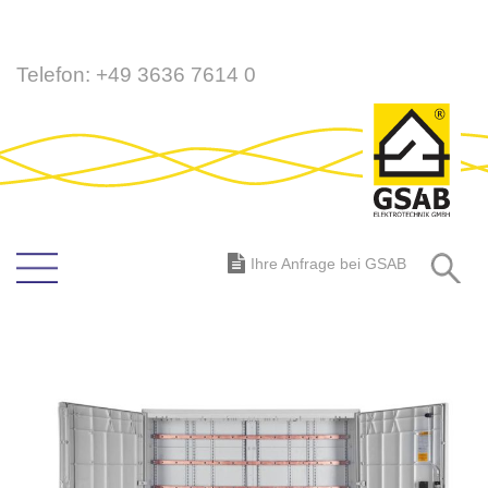
Direkt
Telefon:
+49 3636 7614 0
zum
Inhalt
S
Ihre Anfrage bei GSAB
Zum
Ende
der
Bildergalerie
springen