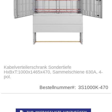
Kabelverteilerschrank Sondertiefe
Zum
HxBxT:1000x1465x470, Sammelschiene 630A, 4-
Anfang
pol.
der
Bildergalerie
Bestellnummer
3S1000K-470
springen