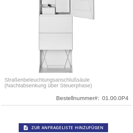
Straßenbeleuchtungsanschlußsäule
Zum
(Nachtabsenkung über Steuerphase)
Anfang
der
Bestellnummer
01.00.0P4
Bildergalerie
springen
ZUR ANFRAGELISTE HINZUFÜGEN