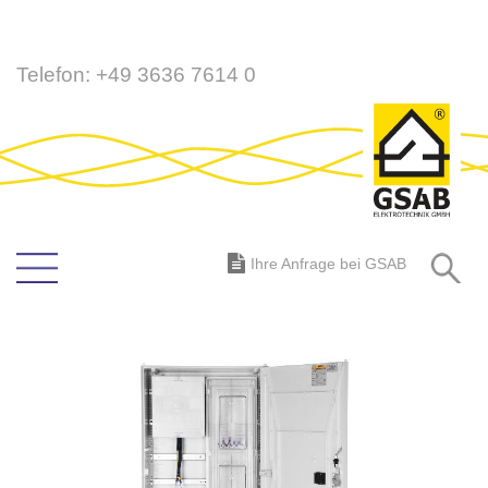
Direkt
Telefon:
+49 3636 7614 0
zum
Inhalt
S
Ihre Anfrage bei GSAB
Zum
Ende
der
Bildergalerie
springen