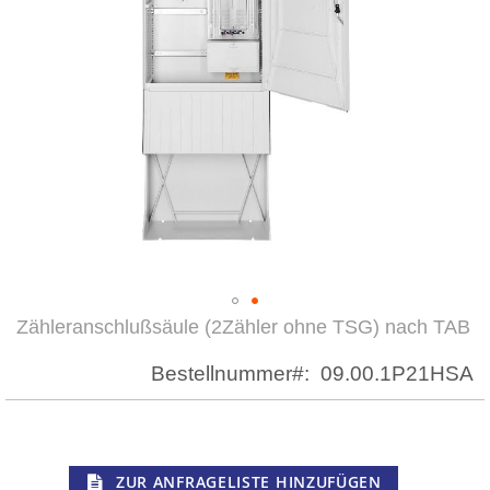
Zähleranschlußsäule (2Zähler ohne TSG) nach TAB
Zum
Anfang
Bestellnummer
09.00.1P21HSA
der
Bildergalerie
springen
ZUR ANFRAGELISTE HINZUFÜGEN