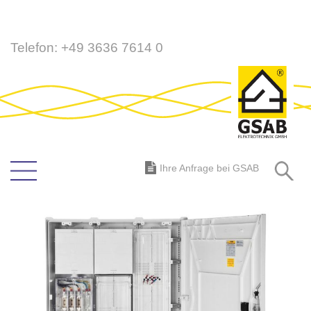
Direkt
Telefon:
+49 3636 7614 0
zum
Inhalt
S
Ihre Anfrage bei GSAB
Zum
Ende
der
Bildergalerie
springen