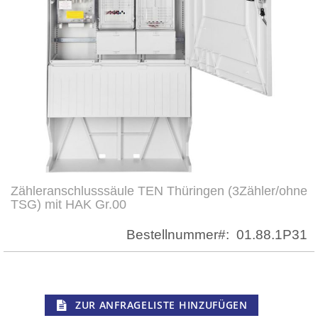
Zähleranschlusssäule TEN Thüringen (3Zähler/ohne
Zum
TSG) mit HAK Gr.00
Anfang
der
Bestellnummer
01.88.1P31
Bildergalerie
springen
ZUR ANFRAGELISTE HINZUFÜGEN