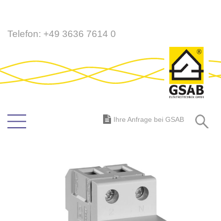
Direkt
Telefon:
+49 3636 7614 0
zum
Inhalt
S
Ihre Anfrage bei GSAB
Zum
Ende
der
Bildergalerie
springen