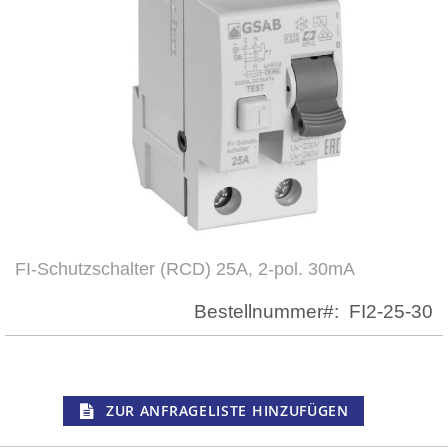
FI-Schutzschalter (RCD) 25A, 2-pol. 30mA
Zum
Anfang
Bestellnummer
FI2-25-30
der
Bildergalerie
springen
ZUR ANFRAGELISTE HINZUFÜGEN