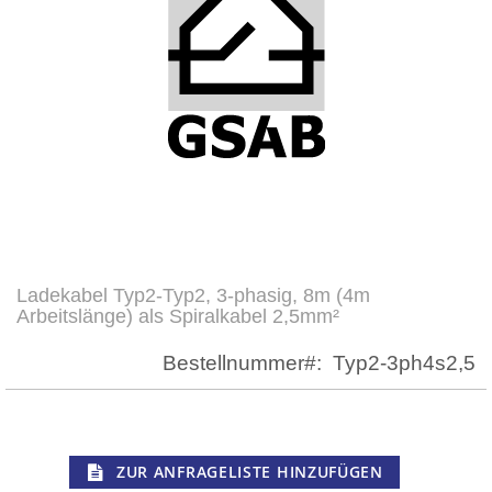
Ladekabel Typ2-Typ2, 3-phasig, 8m (4m
Zum
Arbeitslänge) als Spiralkabel 2,5mm²
Anfang
der
Bestellnummer
Typ2-3ph4s2,5
Bildergalerie
springen
ZUR ANFRAGELISTE HINZUFÜGEN