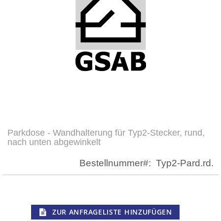
Parkdose - Wandhalterung für Typ2-Stecker, rund,
Zum
nach unten abgewinkelt
Anfang
der
Bestellnummer
Typ2-Pard.rd.
Bildergalerie
springen
ZUR ANFRAGELISTE HINZUFÜGEN