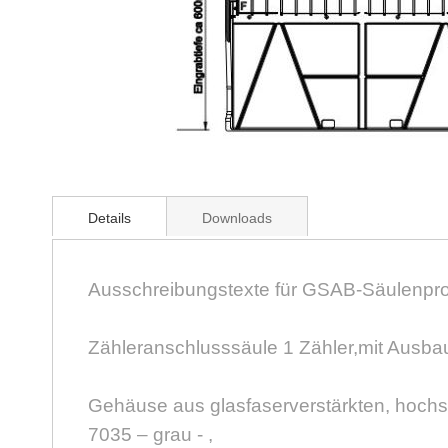
Zum
Anfang
Details
Downloads
der
Bildergalerie
springen
Ausschreibungstexte für GSAB-Säulenp
Zähleranschlusssäule 1 Zähler,mit Ausba
Gehäuse aus glasfaserverstärkten, hochs
7035 – grau - ,