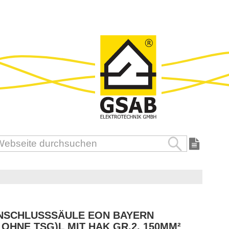
Suche
uche
SCHLUSSSÄULE EON BAYERN (
OHNE TSG)L MIT HAK GR.2, 150MM²