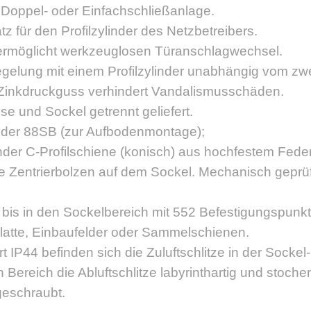
t Doppel- oder Einfachschließanlage.
tz für den Profilzylinder des Netzbetreibers.
rmöglicht werkzeuglosen Türanschlagwechsel.
iegelung mit einem Profilzylinder unabhängig vom z
m Zinkdruckguss verhindert Vandalismusschäden.
e und Sockel getrennt geliefert.
oder 88SB (zur Aufbodenmontage);
ender C-Profilschiene (konisch) aus hochfestem Fede
e Zentrierbolzen auf dem Sockel. Mechanisch geprü
 bis in den Sockelbereich mit 552 Befestigungspunk
platte, Einbaufelder oder Sammelschienen.
t IP44 befinden sich die Zuluftschlitze in der Socke
Bereich die Abluftschlitze labyrinthartig und stocher
geschraubt.