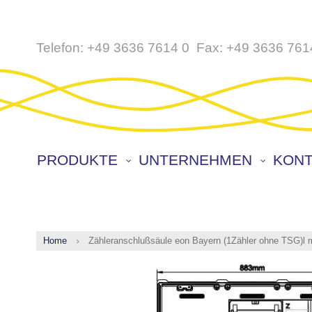
Direkt
Telefon:
+49 3636 7614 0
Fax:
+49 3636 761
zum
Inhalt
PRODUKTE
UNTERNEHMEN
KONT
Home
Zähleranschlußsäule eon Bayern (1Zähler ohne TSG)l
Zum
Ende
der