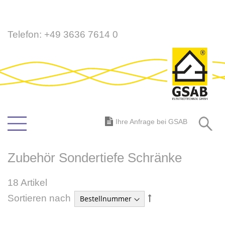
Direkt
Telefon:
+49 3636 7614 0
zum
Inhalt
S
Ihre Anfrage bei GSAB
Zubehör Sondertiefe Schränke
18
Artikel
In
Sortieren nach
absteigender
Reihenfolge