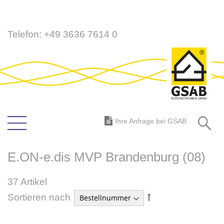
Direkt
Telefon:
+49 3636 7614 0
zum
Inhalt
S
Ihre Anfrage bei GSAB
E.ON-e.dis MVP Brandenburg (08)
37
Artikel
In
Sortieren nach
absteigender
Reihenfolge