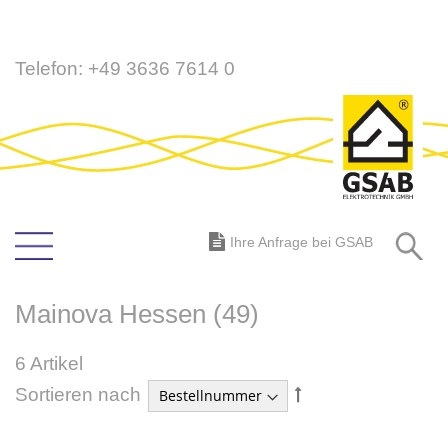
Direkt
Telefon:
+49 3636 7614 0
zum
Inhalt
S
Ihre Anfrage bei GSAB
Mainova Hessen (49)
6
Artikel
In
Sortieren nach
absteigender
Reihenfolge