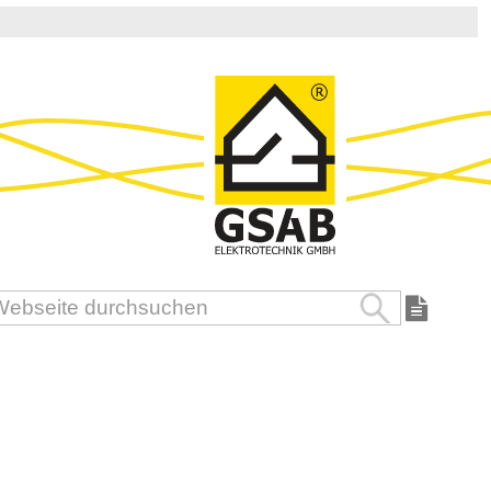
Suche
uche