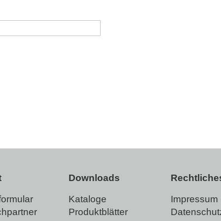
t
Downloads
Rechtliche
formular
Kataloge
Impressum
hpartner
Produktblätter
Datenschut