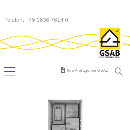
Direkt
Telefon:
+49 3636 7614 0
zum
Inhalt
S
Ihre Anfrage bei GSAB
Zum
Ende
der
Bildergalerie
springen