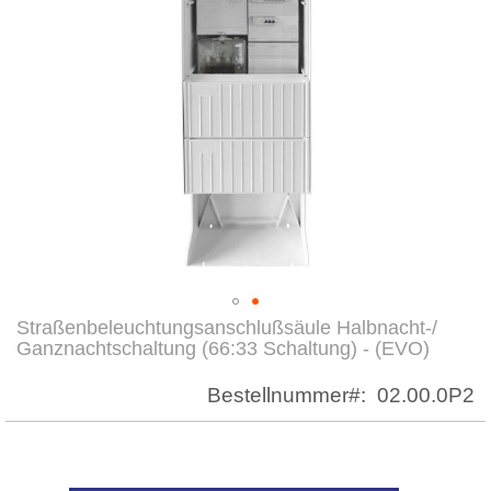
Straßenbeleuchtungsanschlußsäule Halbnacht-/
Zum
Ganznachtschaltung (66:33 Schaltung) - (EVO)
Anfang
der
Bestellnummer
02.00.0P2
Bildergalerie
springen