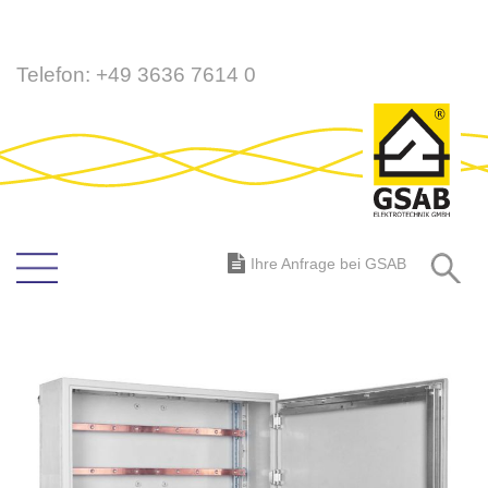
Direkt
Telefon:
+49 3636 7614 0
zum
Inhalt
S
Ihre Anfrage bei GSAB
Zum
Ende
der
Bildergalerie
springen