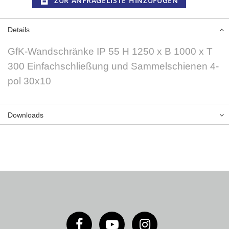
ZUR ANFRAGELISTE HINZUFÜGEN
Details
GfK-Wandschränke IP 55 H 1250 x B 1000 x T
300 Einfachschließung und Sammelschienen 4-
pol 30x10
Downloads