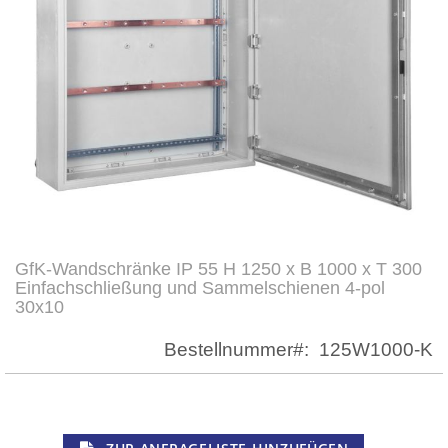
GfK-Wandschränke IP 55 H 1250 x B 1000 x T 300
Zum
Einfachschließung und Sammelschienen 4-pol
Anfang
30x10
der
Bildergalerie
Bestellnummer
125W1000-K
springen